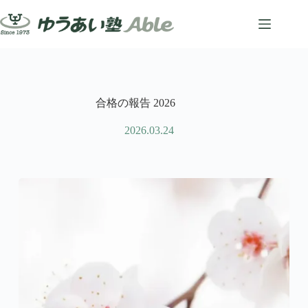
コ
ン
テ
ン
ツ
へ
ス
合格の報告 2026
キ
ッ
2026.03.24
プ