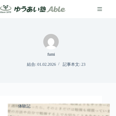
コ
ン
テ
ン
ツ
へ
ス
キ
ッ
プ
fumi
結合: 01.02.2026
記事本文: 23
体験記